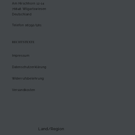
Am Hirschhorn 12-14
76848 Wilgartswiesen
Deutschland
Telefon 06392/581
RECHTSTEXTE
Impressum
Datenschutzerklärung
Widerrufsbelehrung
Versandkosten
Land/Region