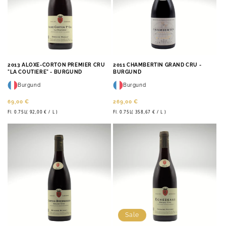
2013 ALOXE-CORTON PREMIER CRU
2011 CHAMBERTIN GRAND CRU -
"LA COUTIERE" - BURGUND
BURGUND
Burgund
Burgund
Normaler
Normaler
69,00 €
269,00 €
pro
pro
STÜCKPREIS
STÜCKPREIS
Preis
Preis
Fl. 0.75L(
92,00 €
/
L )
Fl. 0.75L(
358,67 €
/
L )
Sale