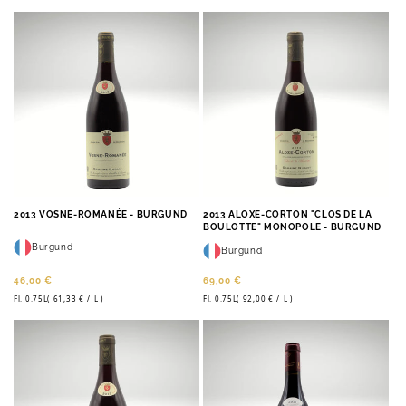
2013 VOSNE-ROMANÉE - BURGUND
2013 ALOXE-CORTON "CLOS DE LA
BOULOTTE" MONOPOLE - BURGUND
Burgund
Burgund
Normaler
Normaler
46,00 €
69,00 €
pro
pro
STÜCKPREIS
STÜCKPREIS
Preis
Preis
Fl. 0.75L(
61,33 €
/
L )
Fl. 0.75L(
92,00 €
/
L )