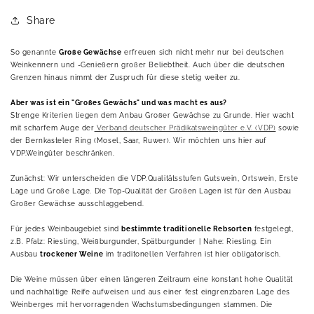
Share
So genannte
Große Gewächse
erfreuen sich nicht mehr nur bei deutschen
Weinkennern und -Genießern großer Beliebtheit. Auch über die deutschen
Grenzen hinaus nimmt der Zuspruch für diese stetig weiter zu.
Aber was ist ein "Großes Gewächs" und was macht es aus?
Strenge Kriterien liegen dem Anbau Großer Gewächse zu Grunde. Hier wacht
mit scharfem Auge der
Verband deutscher Prädikatsweingüter e.V. (VDP)
sowie
der Bernkasteler Ring (Mosel, Saar, Ruwer). Wir möchten uns hier auf
VDP.Weingüter beschränken.
Zunächst: Wir unterscheiden die VDP.Qualitätsstufen Gutswein, Ortswein, Erste
Lage und Große Lage. Die Top-Qualität der Großen Lagen ist für den Ausbau
Großer Gewächse ausschlaggebend.
Für jedes Weinbaugebiet sind
bestimmte traditionelle Rebsorten
festgelegt,
z.B. Pfalz: Riesling, Weißburgunder, Spätburgunder | Nahe: Riesling. Ein
Ausbau
trockener Weine
im traditonellen Verfahren ist hier obligatorisch.
Die Weine müssen über einen längeren Zeitraum eine konstant hohe Qualität
und nachhaltige Reife aufweisen und aus einer fest eingrenzbaren Lage des
Weinberges mit hervorragenden Wachstumsbedingungen stammen. Die