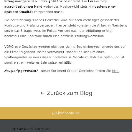
Ertragsmenge
wird auf
max. 50 hl/ha
beschränkt. Die
Lese
erfolgt
ausschließlich per Hand
wobei das Mostgewicht stets
mindestens einer
Spätlese-Qualität
entsprechen muss.
Die Zertifizierung "Großes Gewächs" wird nur nach vorheriger gesonderter
Kontrolle und Prüfung vergeben. Hierbei steht vorallem die Arbeit im Weinberg
sowie das Ertragsniveau im Fokus. Vor und nach der Abfüllung erfolgt
nochmals eine Kontrolle durch eine offizielle Prüfungskomission.
VDP.Große Gewächse werden nicht vor dem 1. Septemberwochenende des auf
die Ernte folgenden Jahres vermarktet. Handelt es sich um einen
Spätburgunder so muss dieser nochmals 12 Monate im Holzfass reifen und ist
somit erst ein weiteres Jahr später erhältlich.
Neugierig geworden?
- unser Sortiment Großer Gewächse finden Sie
hier..
Zurück zum Blog
Aktionspreise
CHAMPAGNER EMOTION