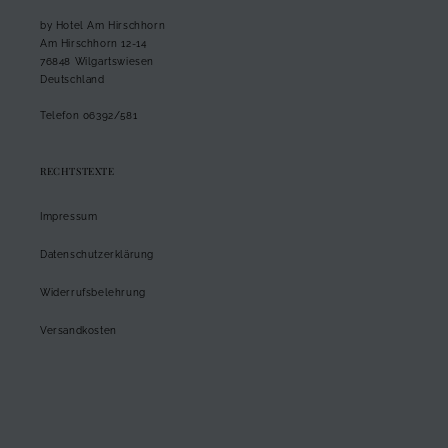
by Hotel Am Hirschhorn
Am Hirschhorn 12-14
76848 Wilgartswiesen
Deutschland
Telefon 06392/581
RECHTSTEXTE
Impressum
Datenschutzerklärung
Widerrufsbelehrung
Versandkosten